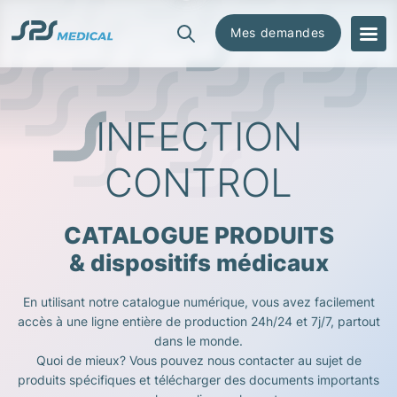
Mes demandes
CATEGORIES
INFECTION
Systèmes de barrière stérile
préformés
CONTROL
Feuilles de stérilisation Steriweb
Indicateurs & contrôles de
procédés
CATALOGUE PRODUITS
Accessoires & Consommables
& dispositifs médicaux
Traçabilité & Marquage
En utilisant notre catalogue numérique, vous avez facilement
accès à une ligne entière de production 24h/24 et 7j/7, partout
Machines de scellage & validation
dans le monde.
Quoi de mieux? Vous pouvez nous contacter au sujet de
Protection, stockage & transport
produits spécifiques et télécharger des documents importants