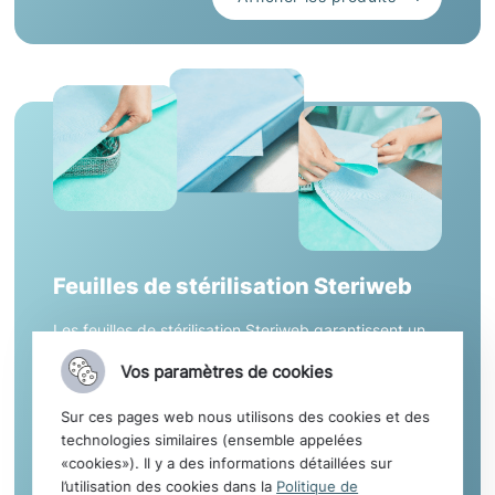
Feuilles de stérilisation Steriweb
Les feuilles de stérilisation Steriweb garantissent un
processus de stérilisation efficace. Elles sont utilisées
Vos paramètres de cookies
pour protéger et maintenir la stérilité des dispositifs
et instruments médicaux lors de leur stockage et
Sur ces pages web nous utilisons des cookies et des
transport jusqu’à leur lieu d’utilisation.
technologies similaires (ensemble appelées
«cookies»). Il y a des informations détaillées sur
l’utilisation des cookies dans la
Politique de