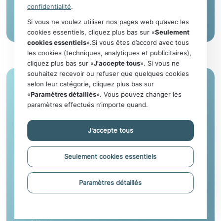
confidentialité
.
Afficher les produits
Si vous ne voulez utiliser nos pages web qu’avec les
cookies essentiels, cliquez plus bas sur «
Seulement
cookies essentiels
».Si vous êtes d’accord avec tous
les cookies (techniques, analytiques et publicitaires),
cliquez plus bas sur «
J'accepte tous
». Si vous ne
souhaitez recevoir ou refuser que quelques cookies
selon leur catégorie, cliquez plus bas sur
«
Paramètres détaillés
». Vous pouvez changer les
paramètres effectués n’importe quand.
J'accepte tous
Indicateurs & contrôles de
Seulement cookies essentiels
procédés
Divers indicateurs et tests de vérification sont utilisés
Paramètres détaillés
pour certifier que toutes les étapes du processus
stérile ont été réalisées avec succès. Ils jouent un rôle
crucial lors des processus de nettoyage et de