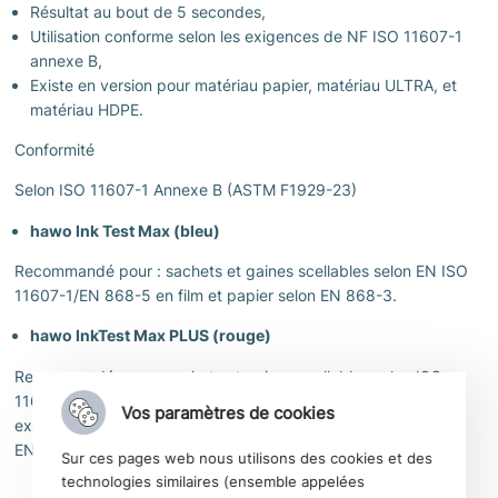
Résultat au bout de 5 secondes,
Utilisation conforme selon les exigences de NF ISO 11607-1
annexe B,
Existe en version pour matériau papier, matériau ULTRA, et
matériau HDPE.
Conformité
Selon ISO 11607-1 Annexe B (ASTM F1929-23)
hawo Ink Test Max (bleu)
Recommandé pour : sachets et gaines scellables selon EN ISO
11607-1/EN 868-5 en film et papier selon EN 868-3.
hawo InkTest Max PLUS (rouge)
Recommandé pour : sachets et gaines scellables selon ISO
11607-1/EN 868-5 en non-tissé PP (Polypropilène), par
Vos paramètres de cookies
exemple
ULTRA
+ matériaux en polyoléfine non enduits selon
EN 868-9, par exemple Tyvek®.
Sur ces pages web nous utilisons des cookies et des
technologies similaires (ensemble appelées