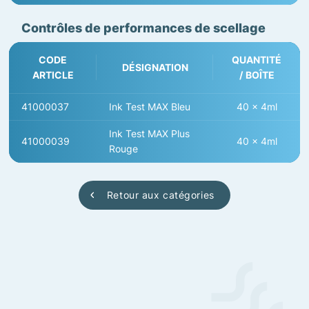
Contrôles de performances de scellage
CODE
QUANTITÉ
DÉSIGNATION
ARTICLE
/ BOÎTE
41000037
Ink Test MAX Bleu
40 x 4ml
Ink Test MAX Plus
41000039
40 x 4ml
Rouge
Retour aux catégories