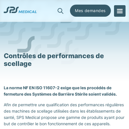
Mes demandes
CATEGORIES
Systèmes de barrière stérile
préformés
Contrôles de performances de
Feuilles de stérilisation Steriweb
scellage
Indicateurs & contrôles de
procédés
Accessoires & Consommables
La norme NF EN ISO 11607-2 exige que les procédés de
Traçabilité & Marquage
fermeture des Systèmes de Barrière Stérile soient validés.
Afin de permettre une qualification des performances régulières
Machines de scellage & validation
des machines de scellage utilisées dans les établissements de
santé, SPS Medical propose une gamme de produits ayant pour
Protection, stockage & transport
but de contrôler le bon fonctionnement de ces appareils.